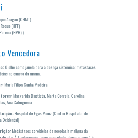
i
ique Aragão (CHMT)
 Roque (HFF)
Pereira (HPH) )
to Vencedora
lo:
O olho como janela para a doença sistémica: metástases
deias no cancro da mama.
r:
Maria Filipa Cunha Madeira
tores:
Margarida Baptista, Marta Correia, Carolina
las, Ana Cabugueira
ituição:
Hospital de Egas Moniz (Centro Hospitalar de
a Ocidental)
rição:
Metástases coroideias de neoplasia maligna da
direita. À fundoscopia, lesão amarelada, elevada, com 1,5