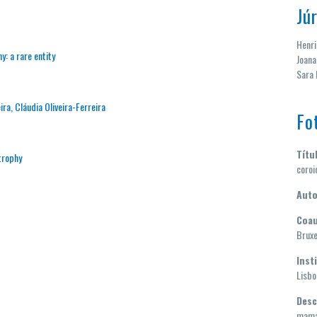
Júr
Henr
: a rare entity
Joana
Sara 
ira, Cláudia Oliveira-Ferreira
Fo
Títu
trophy
coroi
Auto
Coau
Bruxe
Inst
Lisbo
Desc
mama 