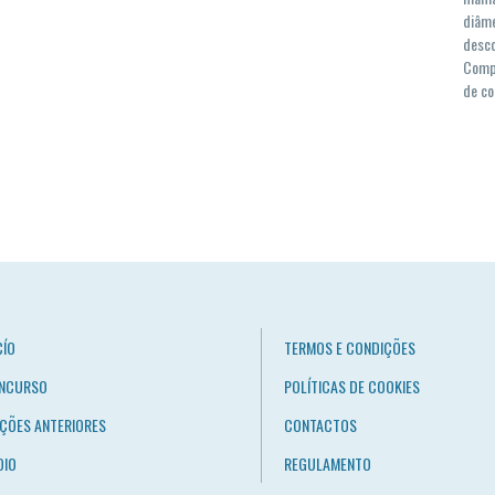
diâme
desco
Compl
de co
CÍO
TERMOS E CONDIÇÕES
NCURSO
POLÍTICAS DE COOKIES
IÇÕES ANTERIORES
CONTACTOS
OIO
REGULAMENTO