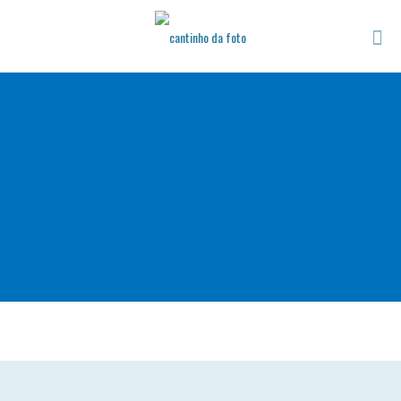
cantinho_irismetastases_l