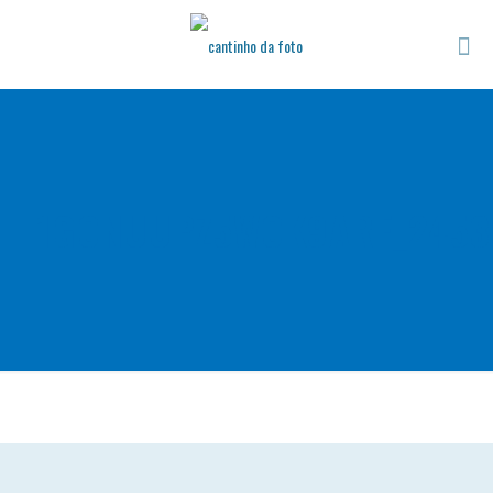
1GONUUPZ5WOK9ARF_2453