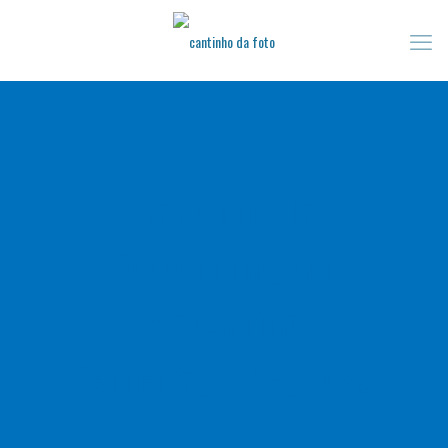
Cantinho da
Fotografia_Ana
Margarida
Ferreira_CIRP_2025