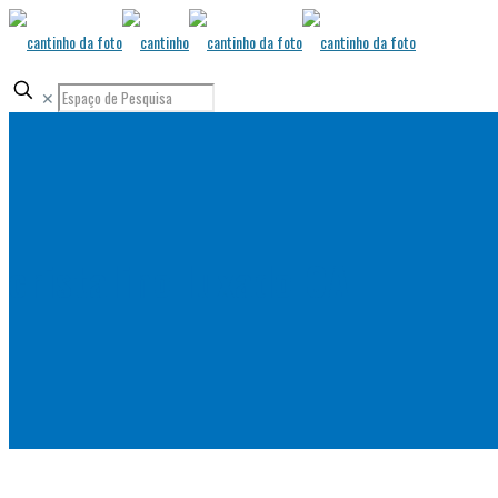
✕
cristalino luxado CA