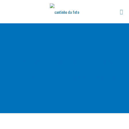
Crónicas de uma córnea
granular – a recorrência