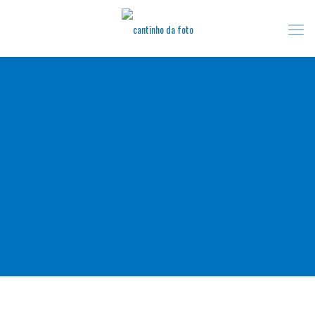
IMG_20180423_163108
(2)