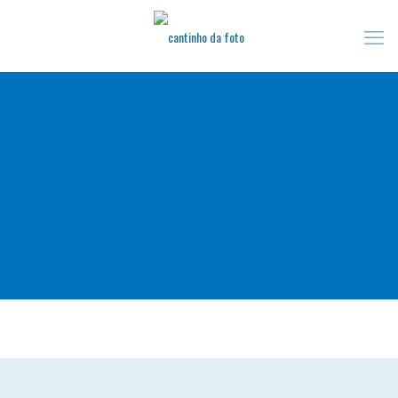
MoleiroAF_CantinhoFotogr