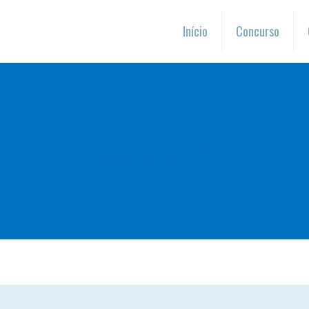
Início
Concurso
take_me_out