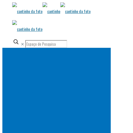
✕
teste